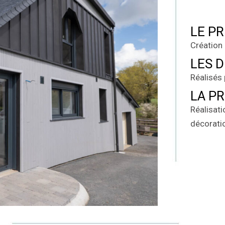
LE P
Création 
LES D
Réalisés 
LA P
Réalisat
décorati