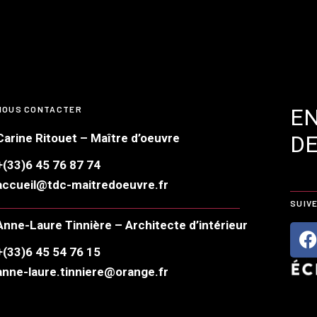
NOUS CONTACTER
E
Carine Ritouet – Maître d’oeuvre
DE
+(33)6 45 76 87 74
accueil@tdc-maitredoeuvre.fr
SUIV
Anne-Laure Tinnière – Architecte d’intérieur
+(33)6 45 54 76 15
anne-laure.tinniere@orange.fr